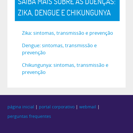
SAIBA MAIS SOBRE AS DOENÇAS:
ZIKA, DENGUE E CHIKUNGUNYA
Zika: sintomas, transmissão e prevenção
Dengue: sintomas, transmissão e
prevenção
Chikungunya: sintomas, transmissão e
prevenção
página inicial
|
portal corporativo
|
webmail
|
perguntas frequentes