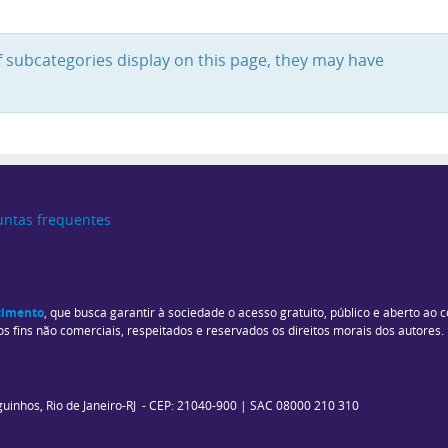
Displ
 If subcategories display on this page, they may have
untas frequentes
ecimento
, que busca garantir à sociedade o acesso gratuito, público e aberto ao 
 os fins não comerciais, respeitados e reservados os direitos morais dos autores
nguinhos, Rio de Janeiro-RJ - CEP: 21040-900 | SAC 08000 210 310