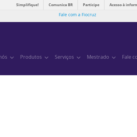
Simplifique!
Comunica BR
Participe
Acesso à infor
Fale com a Fiocruz
nós
Produtos
Serviços
Mestrado
Fale c