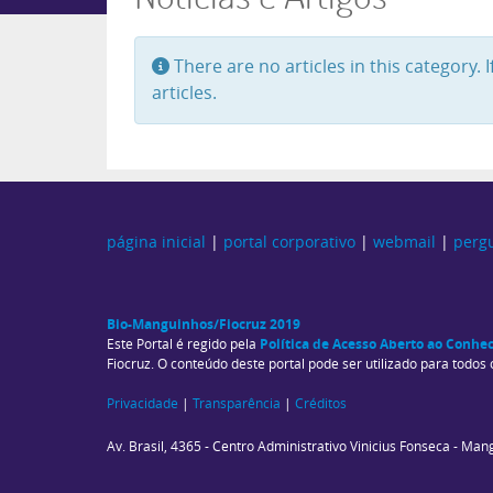
Info
There are no articles in this category.
articles.
página inicial
|
portal corporativo
|
webmail
|
perg
Bio-Manguinhos/Fiocruz 2019
Política de Acesso Aberto ao Conh
Este Portal é regido pela
Fiocruz. O conteúdo deste portal pode ser utilizado para todos
Privacidade
|
Transparência
|
Créditos
Av. Brasil, 4365 - Centro Administrativo Vinicius Fonseca - Ma